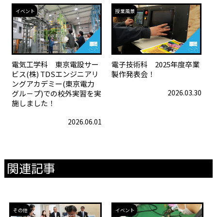
イベント
授業風景
電気工学科 東京電設サー
電子技術科 2025年度卒業
ビス(株) TDSエンジニアリ
製作発表会！
ングアカデミー(東京電力
2026.03.30
グル－プ)での校外実習を実
施しました！
2026.06.01
関連記事
その他
イベント