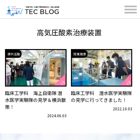
高気圧酸素治療装置
課外活動
授業風景
臨床工学科 海上自衛隊 潜
臨床工学科 潜水医学実験隊
水医学実験隊の見学＆横浜散
の見学に行ってきました！
策！
2022.10.03
2024.06.03