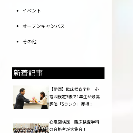
イベント
オープンキャンパス
その他
新着記事
【動画】臨床検査学科 心
電図検定3級で1年生が最高
評価「Sランク」獲得！
心電図検定 臨床検査学科
の合格者が大集合！