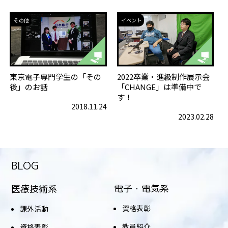
その他
イベント
東京電子専門学生の「その
2022卒業・進級制作展示会
後」のお話
「CHANGE」は準備中で
す！
2018.11.24
2023.02.28
BLOG
電子・電気系
医療技術系
資格表彰
課外活動
教員紹介
資格表彰