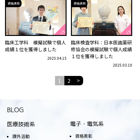
資格表彰
資格表彰
臨床工学科 模擬試験で個人
臨床検査学科：日本医歯薬研
成績１位を獲得しました
修協会の模擬試験で個人成績
１位を獲得しました
2025.04.15
2025.03.10
投
>
1
2
稿
の
ペ
ー
ジ
BLOG
送
り
電子・電気系
医療技術系
資格表彰
課外活動