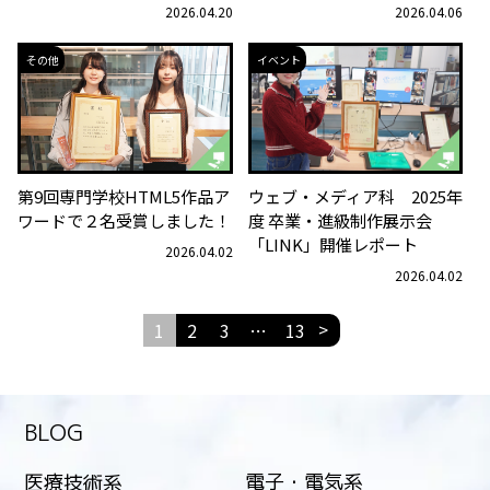
2026.04.20
2026.04.06
その他
イベント
第9回専門学校HTML5作品ア
ウェブ・メディア科 2025年
ワードで２名受賞しました！
度 卒業・進級制作展示会
「LINK」開催レポート
2026.04.02
2026.04.02
投
>
1
2
3
…
13
稿
の
ペ
ー
ジ
BLOG
送
り
電子・電気系
医療技術系