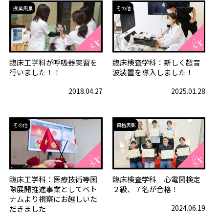
授業風景
その他
臨床工学科が呼吸器実習を
臨床検査学科：新しく超音
行いました！！
波装置を導入しました！
2018.04.27
2025.01.28
その他
資格表彰
臨床工学科：医療技術等国
臨床検査学科 心電図検定
際展開推進事業としてベト
２級、７名が合格！
ナムより視察にお越しいた
2024.06.19
だきました